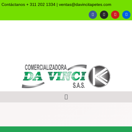
Contáctanos
+ 311 202 1334
|
ventas@davincitapetes.com