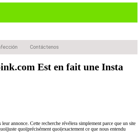
nfección
Contáctenos
ink.com Est en fait une Insta
s leur annonce. Cette recherche révélera simplement parce que un site
i|quoi|juste quoi|précisément quoi|exactement ce que nous entendu