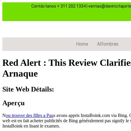
Contáctanos
+ 311 202 1334
|
ventas@davincitapet
Home
Alfombras
Red Alert : This Review Clarifie
Arnaque
Site Web Détails:
Aperçu
N
ou trouver des filles a Pau
s avons appris InstaBoink.com via Bing. C
web est en fait acheter publicités de Bing généralement pas signify le
InstaBoink en lisant le examen.