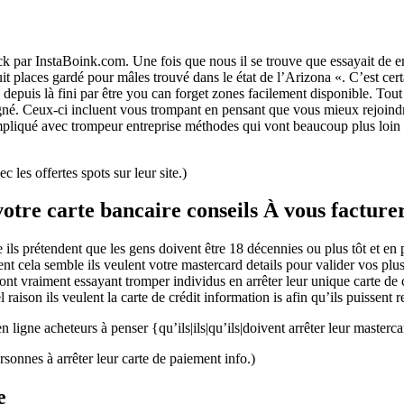
k par InstaBoink.com. Une fois que nous il se trouve que essayait de en
«huit places gardé pour mâles trouvé dans le état de l’Arizona «. C’est 
e depuis là fini par être you can forget zones facilement disponible. T
aligné. Ceux-ci incluent vous trompant en pensant que vous mieux rejoind
mpliqué avec trompeur entreprise méthodes qui vont beaucoup plus loin q
les offertes spots sur leur site.)
 votre carte bancaire conseils À vous facture
e ils prétendent que les gens doivent être 18 décennies ou plus tôt et en
t cela semble ils veulent votre mastercard details pour valider vos plus d
vraiment essayant tromper individus en arrêter leur unique carte de crédit
 raison ils veulent la carte de crédit information is afin qu’ils puissent 
igne acheteurs à penser {qu’ils|ils|qu’ils|doivent arrêter leur mastercar
sonnes à arrêter leur carte de paiement info.)
e