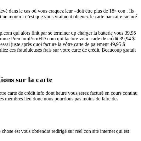
vé dans le cas où vous craquez leur «doit être plus de 18» con . Ils
nt ne montrer c’est que vous vraiment obtenez le carte bancaire facturé
om qui alors finit par se terminer up charger la batterie vous 39,95
té comme PremiumPornHD.com qui facture votre carte de crédit 39,94 $
sai juste après quoi facture la vôtre carte de paiement 49,95 $
ez ces frauduleuses frais sur votre carte de crédit. Beaucoup gratuit
ions sur la carte
e carte de crédit info dont heure vous serez facturé en cours continu
 les membres lieu donc nous pourrions pas moins de faire des
chose est vous obtiendra redirigé sur réel con site internet qui est