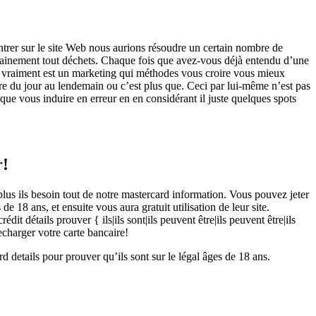
trer sur le site Web nous aurions résoudre un certain nombre de
certainement tout déchets. Chaque fois que avez-vous déjà entendu d’une
out vraiment est un marketing qui méthodes vous croire vous mieux
re du jour au lendemain ou c’est plus que. Ceci par lui-même n’est pas
ue vous induire en erreur en en considérant il juste quelques spots
r!
 plus ils besoin tout de notre mastercard information. Vous pouvez jeter
e 18 ans, et ensuite vous aura gratuit utilisation de leur site.
 détails prouver { ils|ils sont|ils peuvent être|ils peuvent être|ils
recharger votre carte bancaire!
d details pour prouver qu’ils sont sur le légal âges de 18 ans.