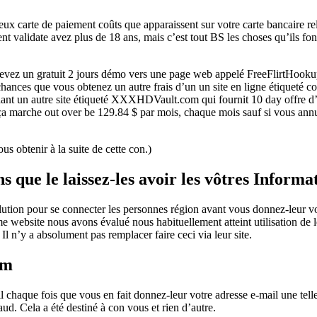
 carte de paiement coûts que apparaissent sur votre carte bancaire rele
ent validate avez plus de 18 ans, mais c’est tout BS les choses qu’ils fo
vez un gratuit 2 jours démo vers une page web appelé FreeFlirtHookup.c
tes chances que vous obtenez un autre frais d’un un site en ligne étique
nt un autre site étiqueté XXXHDVault.com qui fournit 10 day offre d’es
a marche out over be 129.84 $ par mois, chaque mois sauf si vous annuli
us obtenir à la suite de cette con.)
s que le laissez-les avoir les vôtres Informat
tion pour se connecter les personnes région avant vous donnez-leur votr
e website nous avons évalué nous habituellement atteint utilisation de
Il n’y a absolument pas remplacer faire ceci via leur site.
om
 chaque fois que vous en fait donnez-leur votre adresse e-mail une telle 
ud. Cela a été destiné à con vous et rien d’autre.