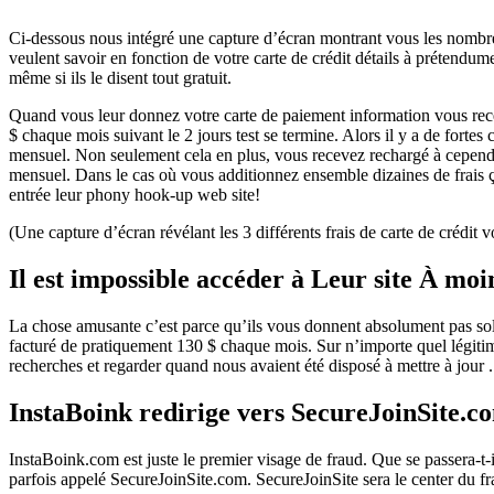
Ci-dessous nous intégré une capture d’écran montrant vous les nombreux
veulent savoir en fonction de votre carte de crédit détails à prétendum
même si ils le disent tout gratuit.
Quand vous leur donnez votre carte de paiement information vous rece
$ chaque mois suivant le 2 jours test se termine. Alors il y a de for
mensuel. Non seulement cela en plus, vous recevez rechargé à cependa
mensuel. Dans le cas où vous additionnez ensemble dizaines de frais ç
entrée leur phony hook-up web site!
(Une capture d’écran révélant les 3 différents frais de carte de crédit vo
Il est impossible accéder à Leur site À moin
La chose amusante c’est parce qu’ils vous donnent absolument pas solu
facturé de pratiquement 130 $ chaque mois. Sur n’importe quel légitim
recherches et regarder quand nous avaient été disposé à mettre à jour . 
InstaBoink redirige vers SecureJoinSite.c
InstaBoink.com est juste le premier visage de fraud. Que se passera-t-il
parfois appelé SecureJoinSite.com. SecureJoinSite sera le center du fra