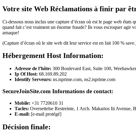
Votre site Web Réclamations à finir par ê
Ci-dessous nous inclus une capture d’écran où est le page web états que 
quand fait c’est vraiment un énorme fraude? Ils vous escroquer agir v
arnaque!
(Capture d’écran où le site web dit leur service est en fait 100 % save.
Hébergement Host Information:
Adresse de l’hôte:
300 Boulevard East, Suite 100, Weehawke
Ip Of Host:
68.169.89.202
Identify Serveurs:
ns.isprime.com, ns2.isprime.com
SecureJoinSite.com Informations de contact:
Mobile:
+31 7720610 31
Tacles:
Oversettelse Restreinte, 1 Arch. Makarios Iii Avenue,
E-mail:
[e-mail protégé]
Décision finale: