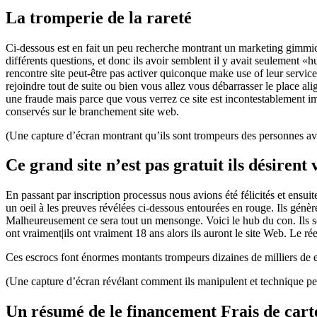
La tromperie de la rareté
Ci-dessous est en fait un peu recherche montrant un marketing gimmic
différents questions, et donc ils avoir semblent il y avait seulement 
rencontre site peut-être pas activer quiconque make use of leur servic
rejoindre tout de suite ou bien vous allez vous débarrasser le place 
une fraude mais parce que vous verrez ce site est incontestablement i
conservés sur le branchement site web.
(Une capture d’écran montrant qu’ils sont trompeurs des personnes avec 
Ce grand site n’est pas gratuit ils désirent
En passant par inscription processus nous avions été félicités et ensuit
un oeil à les preuves révélées ci-dessous entourées en rouge. Ils génèren
Malheureusement ce sera tout un mensonge. Voici le hub du con. Ils sont 
ont vraiment|ils ont vraiment 18 ans alors ils auront le site Web. Le réel
Ces escrocs font énormes montants trompeurs dizaines de milliers de en l
(Une capture d’écran révélant comment ils manipulent et technique per
Un résumé de le financement Frais de cart